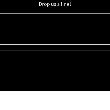
Drop us a line!
Sign up for our email list for updates, promotions, and more.